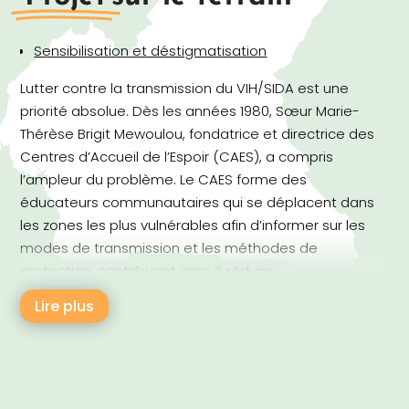
Sensibilisation et déstigmatisation
Lutter contre la transmission du VIH/SIDA est une
priorité absolue. Dès les années 1980, Sœur Marie-
Thérèse Brigit Mewoulou, fondatrice et directrice des
Centres d’Accueil de l’Espoir (CAES), a compris
l’ampleur du problème. Le CAES forme des
éducateurs communautaires qui se déplacent dans
les zones les plus vulnérables afin d’informer sur les
modes de transmission et les méthodes de
protection, contribuant ainsi à réduire
significativement la transmission du virus.
Lire plus
La stigmatisation demeure un frein majeur à la lutte
contre le VIH/SIDA. Près de la moitié des porteurs du
virus ne savent pas qu’ils sont infectés, ce qui
complique la prévention et le dépistage. C’est