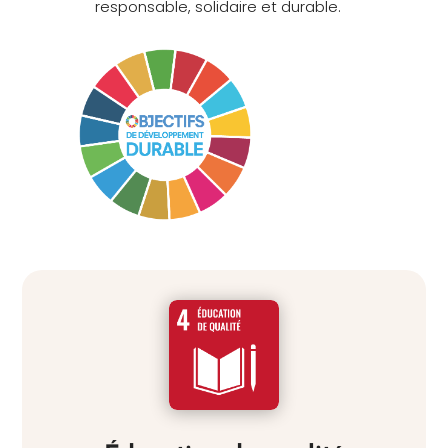
responsable, solidaire et durable.
quotidien et reçoivent des soins et un suivi continu. .
Au terme de leur séjour au CATE, les enfants sont
réinsérés dans leur famille d’origine ou dans une
famille d’accueil selon les conditions de vie et les
possibilités existantes.
Formation et insertion socio-professionnelle
Afin d’assurer un suivi en continu et leur offrir une
possibilité d’évolution, les CAES proposent un bon
nombre de formations dans des métiers agro-
pastoraux ou des métiers artisanaux . Ces formations,
d’une durée d’environ 4 ans, permettent de voir une
montée de compétences des jeunes et de leur
donner les balises nécessaires pour affronter leur vie
future en tant qu’adulte. Après la formation, les
jeunes sont suivis au niveau de l’insertion socio-
professionnelle.