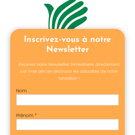
Inscrivez-vous à notre
Newsletter
Recevez notre Newsletter trimestrielle directement
par mail afin de découvrir les actualités de notre
fondation !
Nom
Prénom
*
Adresse de messagerie
*