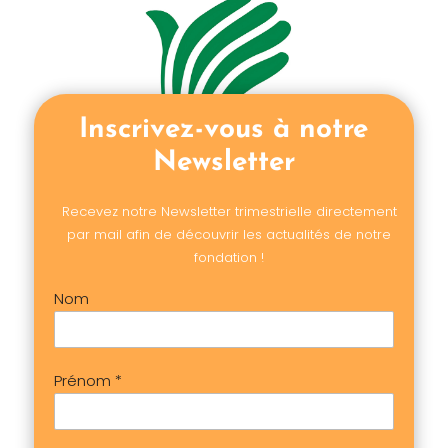
Inscrivez-vous à notre
Newsletter
Recevez notre Newsletter trimestrielle directement
par mail afin de découvrir les actualités de notre
fondation !
Nom
Prénom
*